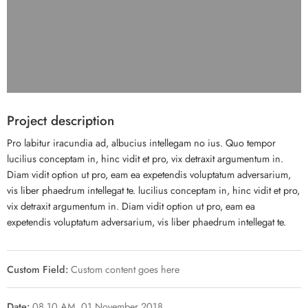
Project description
Pro labitur iracundia ad, albucius intellegam no ius. Quo tempor
lucilius conceptam in, hinc vidit et pro, vix detraxit argumentum in.
Diam vidit option ut pro, eam ea expetendis voluptatum adversarium,
vis liber phaedrum intellegat te. lucilius conceptam in, hinc vidit et pro,
vix detraxit argumentum in. Diam vidit option ut pro, eam ea
expetendis voluptatum adversarium, vis liber phaedrum intellegat te.
Custom Field:
Custom content goes here
Date:
08.10 AM, 01 November 2018